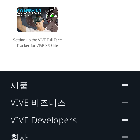
Setting up the VIVE Full Face
Tracker for VIVE XR Elite
제품
VIVE 비즈니스
VIVE Developers
회사