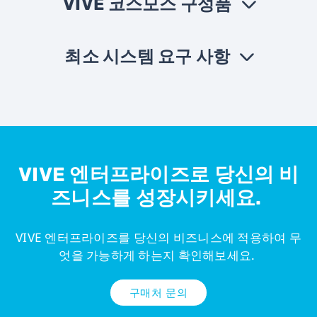
VIVE 코스모스 구성품
›
주요
1. 새로운 3D 입체 오디오 통합
특징:
2. 고해상도 디스플레이와 사용하기 쉬운 헤드셋
및 케이블 디자인, 향상된 인체공학적 디자인
최소 시스템 요구 사항
3. 샤프론 기술 지원
›
스크
듀얼 3.4" (대각선)
프로
Intel® Core™ i5-4590/AMD FX™ 8350 이상
린:
세서:
해상
1440 x 1700 픽셀 (2880 x 1700 통합 해상도)
GPU:
NNVIDIA® GeForce® GTX 970 4GB/AMD
도:
Radeon™ R9 290 4GB 이상
VIVE 엔터프라이즈로 당신의 비
* VR Ready 그래픽카드 리스트는 AMD 또는 엔비디
재생
90 Hz
아의 VR Ready 웹사이트를 참고하시기 바랍니다
전
즈니스를 성장시키세요.
률:
체 목록 보기 >
컨트롤러
VIVE Cosmos 헤드셋
컨트롤러
(왼쪽)
(HMD)
(오른쪽)
시야
최대 110º
VIVE 엔터프라이즈를 당신의 비즈니스에 적용하여 무
메모
4 GB RAM 이상
각:
리:
엇을 가능하게 하는지 확인해보세요.
오디
스테레오 헤드폰
비디
DisplayPort 1.2 이상
오:
구매처 문의
오 출
력: