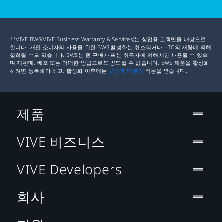
입력:
통합 마이크, 헤드셋 버튼
USB
1x USB 3.0 이상
연결:
USB-C 3.0, DP 1.2, 독자적 모듈 연결 방식
포트:
**VIVE BWS(VIVE Business Warranty & Services)는 상업용 고객만을 대상으로
센서:
G-센서
합니다. 개인 소비자의 사용을 위한 BWS 활성화는 취소되거나 HTC의 재량에 의해
운영
Windows® 10
철회될 수도 있습니다. BWS는 원 구매자 또는 취득자에 의해서만 사용될 수 있으
자이로스콥 센서
체제:
며 재판매, 배포 또는 어떠한 방법으로도 양도될 수 없습니다. BWS 제품을 활성화
IPD 센서
하려면 등록해야 하고, 활성화 이후에는
규정과 약관의
적용을 받습니다.
노트북 연결 관련 알아보기 ›
인체
플립업 바이저
DP 케이블
헤드셋 케이블
USB 3.0 케이블
공학
조절식 IPD
설계:
조절식 헤드스트랩
제품
컨트롤러 스펙
VIVE 비즈니스
센서:
내장 센서
자이로&G센서
VIVE Developers
홀 센서
터치 센서
회사
입력:
시스템 버튼
2개의 어플리케이션 버튼