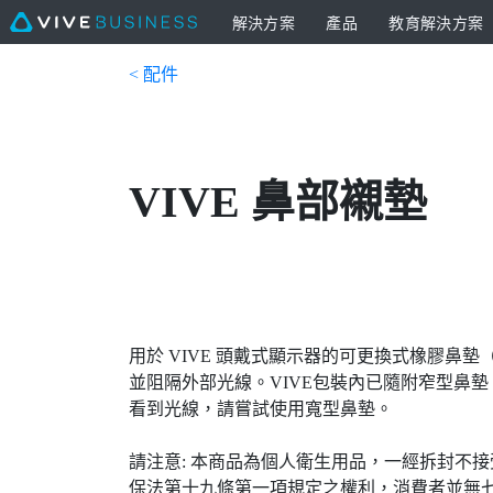
解決方案
產品
教育解決方案
< 配件
VIVE 鼻部襯墊
用於 VIVE 頭戴式顯示器的可更換式橡膠鼻
並阻隔外部光線。VIVE包裝內已隨附窄型鼻墊。
看到光線，請嘗試使用寬型鼻墊。
請注意: 本商品為個人衛生用品，一經拆封不
保法第十九條第一項規定之權利，消費者並無七