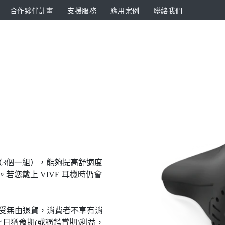
合作夥伴計畫
支援服務
應用案例
聯絡我們
墊（3個一組），能夠提高舒適度
若您戴上 VIVE 耳機時仍會
接受無由退貨，消費者不享有消
日猶豫期(或稱鑑賞期)利益，