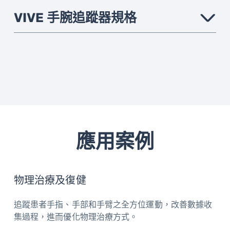
VIVE 手腕追蹤器規格
›
追蹤
支援 VIVE Focus Vision、VIVE Focus 3 和
VIVE XR Elite。
狀態指
LED
示器
輸入
電源鍵、應用程式按鈕、USB Type C 連
應用案例
接器
充電
USB-C 連接埠
物理治療及復健
附件
腕帶尺寸：22cm (+/- 0.2mm)
追蹤患者手指、手部和手臂之全方位運動，改善數據收
集過程，進而優化物理治療方式。
重量
63g (+/- 5g)