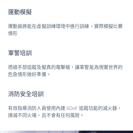
尺寸大
87 × 59 × 45 mm (+/- 1mm)
運動模擬
小
運動員將能在虛擬訓練環境中進行訓練，實際模擬比賽
自動配
支援
情形
對
電池壽
續航力最高長達 4 小時。**
軍警培訓
命
透過手部追蹤及擬真的電擊槍，讓軍警能為現實世界的
危急情形做好準備。
消防安全培訓
有效指導消防人員使用內建 6DoF 追蹤功能的滅火器，
撲滅不同火場，且不會有任何風險。