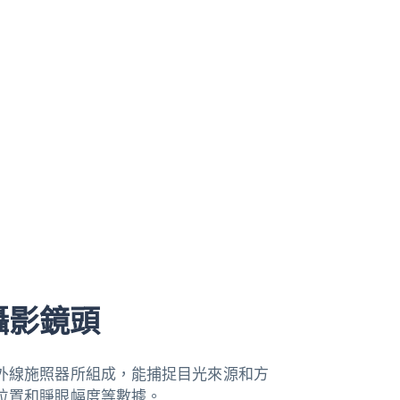
攝影鏡頭
外線施照器所組成，能捕捉目光來源和方
位置和睜眼幅度等數據。