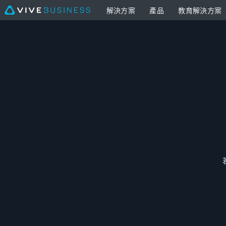
解決方案
產品
教育解決方案
PC
VR
頭
戴
式
PC
裝
VR
置
頭
設
戴
定