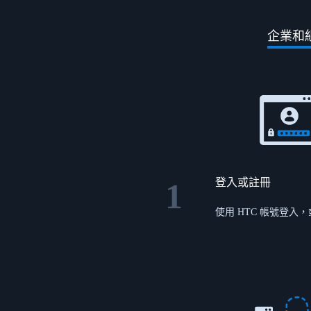
式
|
裝
企業和
VIVE
置
Business
設
台
定
灣
登入或註冊
1
使用 HTC 帳號登入