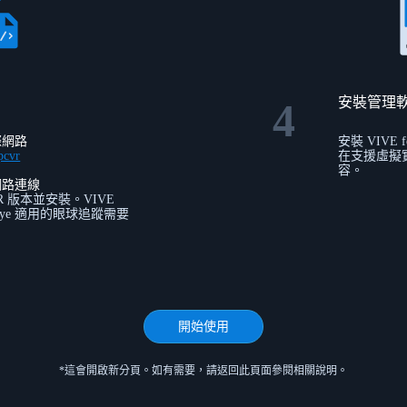
安裝管理
4
際網路
安裝 VIVE 
pcvr
在支援虛擬
容。
網路連線
R 版本並安裝。VIVE
ro Eye 適用的眼球追蹤需要
開始使用
*這會開啟新分頁。如有需要，請返回此頁面參閱相關說明。