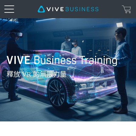
VIVE
Business
Training
VIVE
|
Business
釋放 VR 的無限力量
VIVE
Training
Business
台
灣