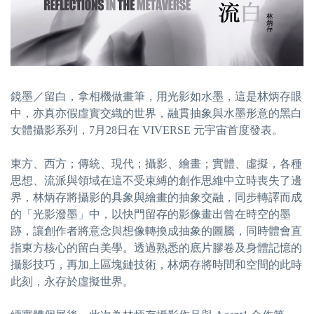
鏡墨／留白，拿相機做畫筆，用光影如水墨，這是林炳存眼
中，亦真亦假虛實交織的世界，融貫抽象與水墨形意的黑白
女體攝影系列，7月28日在 VIVERSE 元宇宙首度發表。
東方、西方；傳統、現代；攝影、繪畫；實體、虛擬，各種
思想、流派與領域在這不受束縛的創作思維中立時喪失了邊
界，林炳存將攝影的具象與繪畫的抽象交融，同步轉譯而成
的「光影潑墨」中，以快門留存的影像畫出曾在時空的墨
跡，讓創作者將意念與想像轉換成抽象的圖騰，同時體會直
指東方核心的留白美學。透過熟悉的底片膠卷及身體記憶的
攝影技巧，再加上區塊鏈技術，林炳存將時間和空間的此時
此刻，永存於虛擬世界。