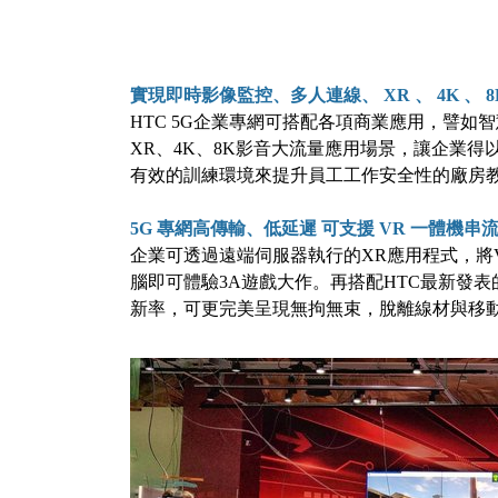
實現即時影像監控、多人連線、
XR
、
4K
、
HTC 5G企業專網可搭配各項商業應用，譬如
XR、4K、8K影音大流量應用場景，讓企業
有效的訓練環境來提升員工工作安全性的廠房
5G
專網高傳輸、低延遲
可支援
VR
一體機串
企業可透過遠端伺服器執行的XR應用程式，將V
腦即可體驗3A遊戲大作。再搭配HTC最新發表的旗
新率，可更完美呈現無拘無束，脫離線材與移