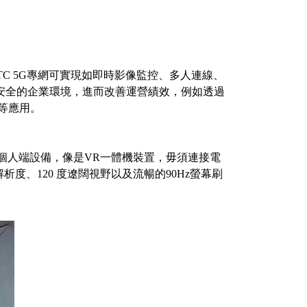
C 5G專網可實現如即時影像監控、多人連線、
及安全的企業環境，進而改善運營績效，例如透過
等應用。
到個人端設備，像是VR一體機裝置，毋須連接電
解析度、120 度遼闊視野以及流暢的90Hz螢幕刷