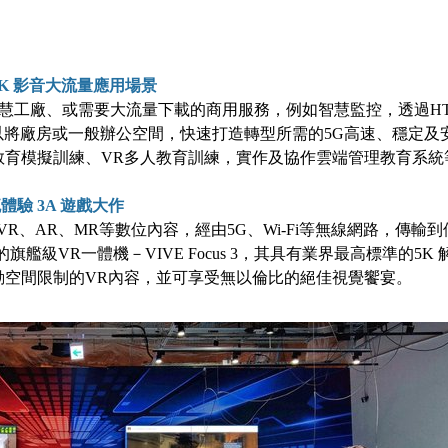
8K
影音大流量應用場景
智慧工廠、或需要大流量下載的商用服務，例如智慧監控，透過HT
得以將廠房或一般辦公空間，快速打造轉型所需的5G高速、穩定
教育模擬訓練、VR多人教育訓練，實作及協作雲端管理教育系統
流體驗
3A
遊戲大作
R、AR、MR等數位內容，經由5G、Wi-Fi等無線網路，傳輸
艦級VR一體機－VIVE Focus 3，其具有業界最高標準的5K 
動空間限制的VR內容，並可享受無以倫比的絕佳視覺饗宴。