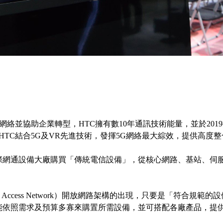
網絡並協助企業轉型，HTC擁有數10年通訊技術能量，並於2019
HTC結合5G及VR先進技術，發揮5G網絡最大綜效，提供高度
網通設備大廠購買「傳統電信設備」，從核心網路、基站、伺服器
Radio Access Network）開放網路架構的出現，只要是「符
能依照需求及預算多寡來購置所需設備，並可搭配各廠產品，提