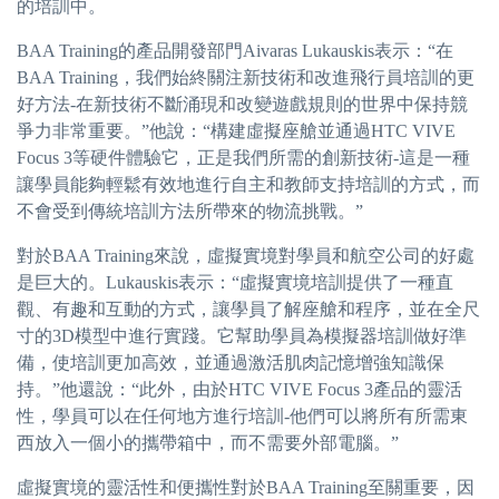
的培訓中。
BAA Training的產品開發部門Aivaras Lukauskis表示：“在
BAA Training，我們始終關注新技術和改進飛行員培訓的更
好方法-在新技術不斷涌現和改變遊戲規則的世界中保持競
爭力非常重要。”他說：“構建虛擬座艙並通過HTC VIVE
Focus 3等硬件體驗它，正是我們所需的創新技術-這是一種
讓學員能夠輕鬆有效地進行自主和教師支持培訓的方式，而
不會受到傳統培訓方法所帶來的物流挑戰。”
對於BAA Training來說，虛擬實境對學員和航空公司的好處
是巨大的。Lukauskis表示：“虛擬實境培訓提供了一種直
觀、有趣和互動的方式，讓學員了解座艙和程序，並在全尺
寸的3D模型中進行實踐。它幫助學員為模擬器培訓做好準
備，使培訓更加高效，並通過激活肌肉記憶增強知識保
持。”他還說：“此外，由於HTC VIVE Focus 3產品的靈活
性，學員可以在任何地方進行培訓-他們可以將所有所需東
西放入一個小的攜帶箱中，而不需要外部電腦。”
虛擬實境的靈活性和便攜性對於BAA Training至關重要，因