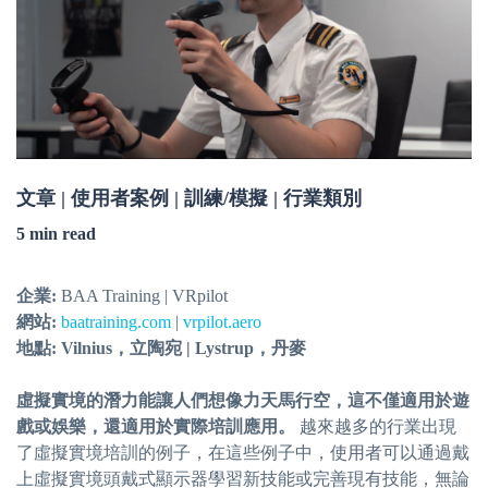
文章 | 使用者案例 | 訓練/模擬 | 行業類別
5 min read
企業:
BAA Training | VRpilot
網站:
baatraining.com
|
vrpilot.aero
地點: Vilnius，立陶宛 | Lystrup，丹麥
虛擬實境的潛力能讓人們想像力天馬行空，這不僅適用於遊
戲或娛樂，還適用於實際培訓應用。
越來越多的行業出現
了虛擬實境培訓的例子，在這些例子中，使用者可以通過戴
上虛擬實境頭戴式顯示器學習新技能或完善現有技能，無論