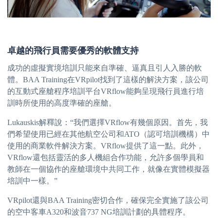
卓越的飛行員需要優秀的軟體支持
成功的虛擬實境培訓只能來自準確、逼真且引人入勝的軟
體。BAA Training在VRpilot找到了這樣的解決方案，該公司
的互動式座艙程序培訓平台VRflow能夠呈現飛行員進行培
訓時所使用的高度準確的座艙。
Lukauskis解釋說：“我們選擇VRflow有幾個原因。首先，我
們希望使用已經在其他航空公司和ATO（認可培訓機構）中
使用的商業軟件解決方案。VRflow提供了這一點。此外，
VRflow還包括靈活的多人機組合作功能，允許多個學員和
教師在一個協作的座艙環境中共同工作，就像在實體模擬器
培訓中一樣。”
VRpilot還與BAA Training密切合作，確保完全實施了該公司
的空中客車A320和波音737 NG培訓計劃的具體程序。