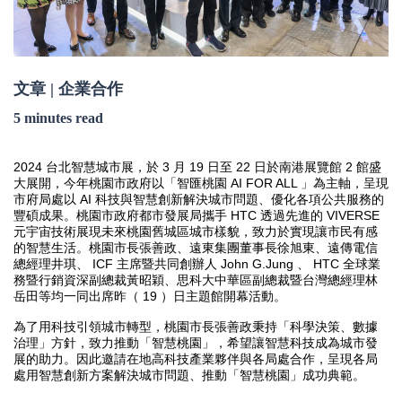
文章 | 企業合作
5 minutes read
2024
3
19
22
2
台北智慧城市展，於
月
日至
日於南港展覽館
館盛
AI FOR ALL
大展開，今年桃園市政府以「智匯桃園
」為主軸，呈現
AI
市府局處以
科技與智慧創新解決城市問題、優化各項公共服務的
HTC
VIVERSE
豐碩成果。桃園市政府都市發展局攜手
透過先進的
元宇宙技術展現未來桃園舊城區城市樣貌，致力於實現讓市民有感
的智慧生活。桃園市長張善政、遠東集團董事長徐旭東、遠傳電信
ICF
John G.Jung
HTC
總經理井琪、
主席暨共同創辦人
、
全球業
務暨行銷資深副總裁黃昭穎、思科大中華區副總裁暨台灣總經理林
19
岳田等均一同出席昨（
）日主題館開幕活動。
為了用科技引領城市轉型，桃園市長張善政秉持「科學決策、數據
治理」方針，致力推動「智慧桃園」，希望讓智慧科技成為城市發
展的助力。因此邀請在地高科技產業夥伴與各局處合作，呈現各局
處用智慧創新方案解決城市問題、推動「智慧桃園」成功典範。