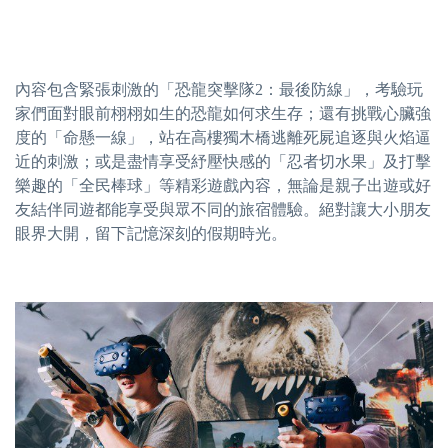
內容包含緊張刺激的「恐龍突擊隊2：最後防線」，考驗玩
家們面對眼前栩栩如生的恐龍如何求生存；還有挑戰心臟強
度的「命懸一線」，站在高樓獨木橋逃離死屍追逐與火焰逼
近的刺激；或是盡情享受紓壓快感的「忍者切水果」及打擊
樂趣的「全民棒球」等精彩遊戲內容，無論是親子出遊或好
友結伴同遊都能享受與眾不同的旅宿體驗。絕對讓大小朋友
眼界大開，留下記憶深刻的假期時光。