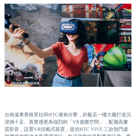
台南遠東香格里拉與HTC連袂出擊，於飯店一樓大廳打造沉
浸感十足、真實感更為強烈的「VR遊樂空間」，配備高畫
質影音，設置VR頭戴式裝置，提供HTC VIVE 三款熱門虛