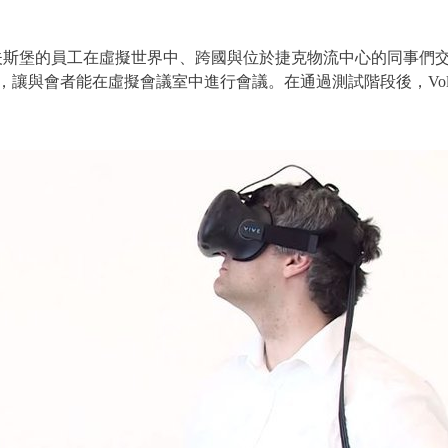
沃爾夫斯堡的員工在虛擬世界中、跨國與位於捷克物流中心的同事們交換
與會者能在虛擬會議室中進行會議。在通過測試階段後，Volkswa