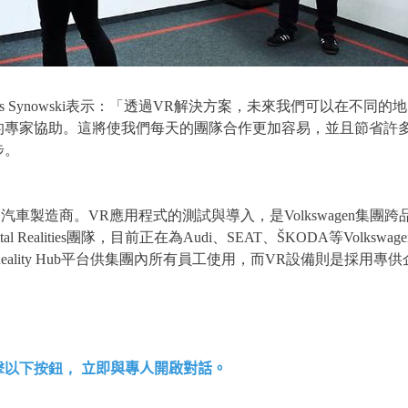
體驗者Mathias Synowski表示：「透過VR解決方案，未來我們可
的專家協助。這將使我們每天的團隊合作更加容易，並且節省許多
步。
R技術的汽車製造商。VR應用程式的測試與導入，是Volkswagen集團
gital Realities團隊，目前正在為Audi、SEAT、ŠKODA等V
tal Reality Hub平台供集團內所有員工使用，而VR設備則是採用專
擊以下按鈕，
立即與專人開啟對話。