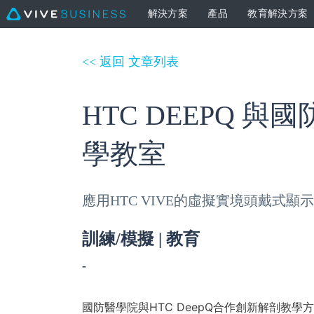
解決方案
產品
教育解決方案
<< 返回 文章列表
HTC DEEPQ
學教室
應用HTC VIVE的虛擬實境頭戴
訓練/模擬 | 教育
-
國防醫學院與HTC DeepQ合作創新解剖