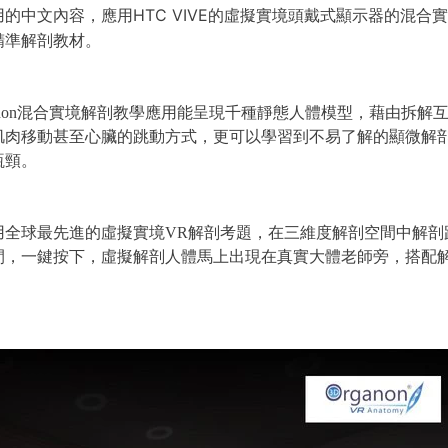
的中文內容，應用HTC VIVE的虛擬實境頭戴式顯示器的混合
精準解剖教材。
Organon混合實境解剖教學應用能呈現千種靜態人體模型，藉由
肌肉移動甚至心臟的跳動方式，更可以學習到不易了解的顯微解
瓶頸。
用全球最先進的虛擬實境VR解剖考題，在三維度解剖空間中解剖
間，一鍵按下，虛擬解剖人體馬上出現在真實大體老師旁，搭配