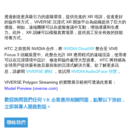
XR
透過創造更具吸引力的虛擬環境，提供先進的
培訓，促進更好
VIVERSE
XR
的協作等方式，
沉浸式
開放平台為組織提供了巨大的
價值。例如，遠端團隊可以在虛擬會議中互動，增強溝通和生產
XR
力。此外，
訓練可以模擬真實場景，提供員工安全有效的技能
培養方式。
HTC
NVIDIA
NVIDIA CloudXR
VIVE
之前曾與
合作，將
整合至
Focus 3
XR
頭戴裝置中。此整合允許
應用程式的遠端渲染，使用者
HTC
可以在沉浸環境中設計、修改和協作處理大型資產。
將持續為
全球用戶提供最有效且最前衛的沉浸式解決方案。欲了解更多訊
VIVERSE
NVIDIA Audio2Face
息，請參閱
網站
，並試用
預覽
。
VIVERSE Polygon Streaming
的實際展示範例可透過此查看：
Model Preview (viverse.com)
歡迎詢問我們任何
VR 企業應用相關問題，點擊以下按鈕，
立即與專人開啟對話。
聯絡我們