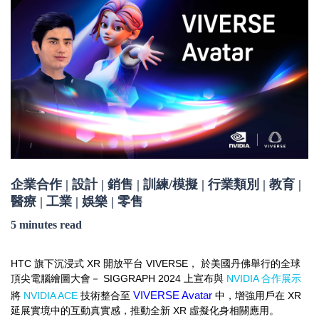
企業合作 | 設計 | 銷售 | 訓練/模擬 | 行業類別 | 教育 |
醫療 | 工業 | 娛樂 | 零售
5 minutes read
HTC
XR
VIVERSE，
旗下沉浸式
開放平台
於美國丹佛舉行的全球
SIGGRAPH 2024
NVIDIA
頂尖電腦繪圖大會－
上宣布與
合作展示
NVIDIA ACE
VIVERSE Avatar
XR
將
技術整合至
中，增強用戶在
XR
延展實境中的互動真實感，推動全新
虛擬化身相關應用。