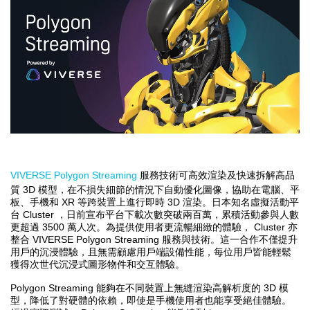
VIVERSE Polygon Streaming
服務技術可高效渲染及快速拆解高品
3D
質
模型，在不損失細節的情況下自動優化圖像，協助在電腦、平
XR
3D
板、手機和
等跨裝置上進行即時
渲染。日本知名虛擬活動平
Cluster
台
，日前宣布平台下載次數突破兩百萬，累積活動參與人數
3500
Cluster
更超過
萬人次。為提供使用者更流暢細緻的體驗，
亦
VIVERSE Polygon Streaming
整合
服務與技術。這一合作不僅提升
用戶的沉浸體驗，且無需顧慮用戶端設備性能，每位用戶皆能輕鬆
獲得次世代沉浸式圖形物件和交互體驗。
Polygon Streaming
3D
能夠在不同裝置上無縫渲染高解析度的
模
型，降低了對硬體的依賴，即使是手機使用者也能享受絕佳體驗。