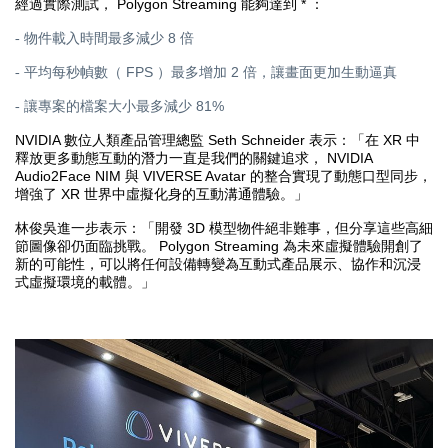
Polygon Streaming
*
經過實際測試，
能夠達到
：
8
- 物件載入時間最多減少
倍
FPS
2
- 平均每秒幀數（
）最多增加
倍，讓畫面更加生動逼真
81%
- 讓專案的檔案大小最多減少
NVIDIA
Seth Schneider
XR
數位人類產品管理總監
表示：「在
中
NVIDIA
釋放更多動態互動的潛力一直是我們的關鍵追求，
Audio2Face NIM
VIVERSE Avatar
與
的整合實現了動態口型同步，
XR
增強了
世界中虛擬化身的互動溝通體驗。」
3D
林俊吳進一步表示：「開發
模型物件絕非難事，但分享這些高細
Polygon Streaming
節圖像卻仍面臨挑戰。
為未來虛擬體驗開創了
新的可能性，可以將任何設備轉變為互動式產品展示、協作和沉浸
式虛擬環境的載體。」