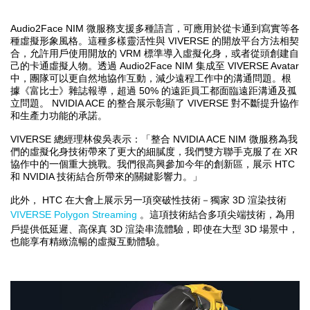
Audio2Face NIM
微服務支援多種語言，可應用於從卡通到寫實等各
VIVERSE
種虛擬形象風格。這種多樣靈活性與
的開放平台方法相契
VRM
合，允許用戶使用開放的
標準導入虛擬化身，或者從頭創建自
Audio2Face NIM
VIVERSE Avatar
己的卡通虛擬人物。透過
集成至
中，團隊可以更自然地協作互動，減少遠程工作中的溝通問題。根
50%
據《富比士》雜誌報導，超過
的遠距員工都面臨遠距溝通及孤
NVIDIA ACE
VIVERSE
立問題。
的整合展示彰顯了
對不斷提升協作
和生產力功能的承諾。
VIVERSE
NVIDIA ACE NIM
總經理林俊吳表示：「整合
微服務為我
XR
們的虛擬化身技術帶來了更大的細膩度，我們雙方聯手克服了在
HTC
協作中的一個重大挑戰。我們很高興參加今年的創新區，展示
NVIDIA
和
技術結合所帶來的關鍵影響力。」
HTC
3D
此外，
在大會上展示另一項突破性技術－獨家
渲染技術
VIVERSE Polygon Streaming
。這項技術結合多項尖端技術，為用
3D
3D
戶提供低延遲、高保真
渲染串流體驗，即使在大型
場景中，
也能享有精緻流暢的虛擬互動體驗。