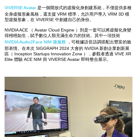
VIVERSE Avatar
是一個開放式的虛擬化身創建系統，不僅提供多種
VRM
VRM 3D
全身虛擬形象風格，還支援
標準，允許用戶導入
模
VIVERSE
型虛擬形象，在
中創建自己的身份。
NVIDIA ACE
Avatar Cloud Engine
（
）則是一套可以將虛擬化身變
得栩栩如生，賦予數位人類充滿生命力的技術。其中一項技術
NVIDIA Audio2Face NIM
微服務
，可根據語音語調搭配出豐富的臉
SIGGRAPH 2024
NVIDIA
部表情。在本次
大會的
新創企業創新展
Inception Startups Innovation Zone
VIVE XR
區（
），參觀者透過
Elite
ACE NIM
VIVERSE Avatar
體驗
與
即時整合展示。