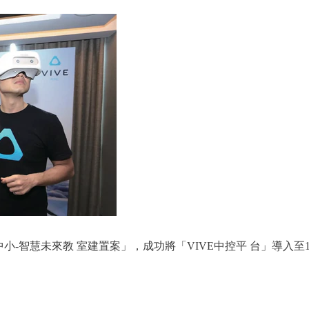
度國中小-智慧未來教 室建置案」，成功將「VIVE中控平 台」導入至