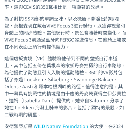
率，這與CEVIS的350瓦相比是一項顯著的改進。
為了對抗ISS內部的單調乏味，以及機器不斷發出的嗡嗡
聲，莫根森現在戴著VIVE Focus 3進行騎行，以獲得視覺和
身體上的同步體驗。當他騎行時，景色會隨著時間變化，而
VIVE Focus 3則通過藍牙向FERGO發送信息，在他騎上坡或
在不同表面上騎行時提供阻力。
這個虛擬實境（VR）體驗將他帶到不同的虛擬自行車道
上，其中包括五條在莫根森的家鄉丹麥拍攝的自行車路線，
為他提供了動態且引人入勝的運動體驗。360°的VR影片包
括了穿過 Loekken、Silkeborg、Svanninge Bakker、
Odense Aasti 和哥本哈根湖畔的路徑。值得注意的是，其
中一幕具有挑戰性的情境是由十歲的丹麥競賽得主伊莎貝拉
·達姆（Isabella Dam）提供的，她來自Saltum，分享了
她在 Loekken 海灘上騎車的影片，包括了獨特的景觀，如
二戰時期的碉堡。
安德烈亞斯是
WILD Nature Foundation
的大使，在2024