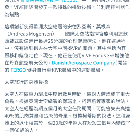
發，VIVE團隊開發了一款特殊的追蹤技術，並利用控制器作
為錨點。
這項創新使得歐洲太空總署的安德烈亞斯·莫根森
（Andreas Mogensen）——國際太空站指揮官能利用這款
頭戴式設備進行長達25分鐘的心理健康療法，他在這過程
中，沒有遇到過去在太空中困擾VR的問題，其中包括內容
飄移和錯位定位。現在，他正在使用VIVE Focus 3來增強他
在丹麥航空航天公司 (
Danish Aerospace Company
)開發
的
FERGO
健身自行車和VR體驗中的運動體驗。
太空旅行的身體負擔
太空人在微重力環境中度過數月時間，這對人體造成了重大
負擔。根據英國太空總署的傑瑞米·柯蒂斯等專家的說法，
太空人在經歷為期五個月的太空任務期間，可能會失去高達
40%的肌肉質量和12%的骨量。根據柯蒂斯的說法，這種身
體上的退化相當於一個20歲的年輕人在短短三個月內變成了
一個60歲的人。