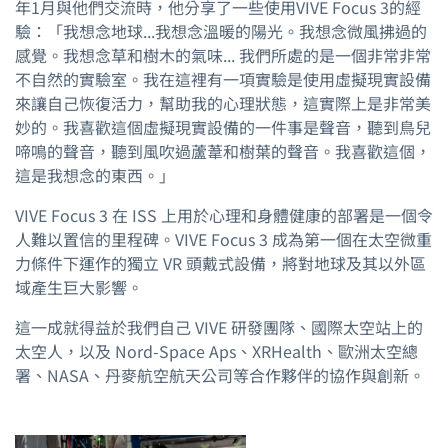
年1月與他們交流時，他分享了一些使用VIVE Focus 3的經
驗：「我想念地球...我想念溫暖的陽光。我想念微風拂過的
感覺。我想念草和樹木的氣味... 我們所處的是一個非常非常
不自然的實驗室。我在這裡有一項實驗是使用虛擬現實設備
來讓自己恢復活力，幫助我的心理狀態，這實際上是非常美
妙的。我喜歡這個虛擬現實設備的一件事是聲音，聽到鳥兒
啼鳴的聲音，聽到風吹過蘆葦和樹葉的聲音。我喜歡這個，
這是我想念的東西。」
VIVE Focus 3 在 ISS 上用於心理和身體健康的部署是一個令
人難以置信的里程碑。VIVE Focus 3 成為第一個在太空微重
力條件下運作的獨立 VR 頭戴式設備，將對地球及其以外區
域產生巨大影響。
這一成就得益於我們自己 VIVE 研發團隊、國際太空站上的
太空人，以及 Nord-Space Aps、XRHealth、歐洲太空總
署、NASA、丹麥航空航天公司等合作夥伴的協作與創新。