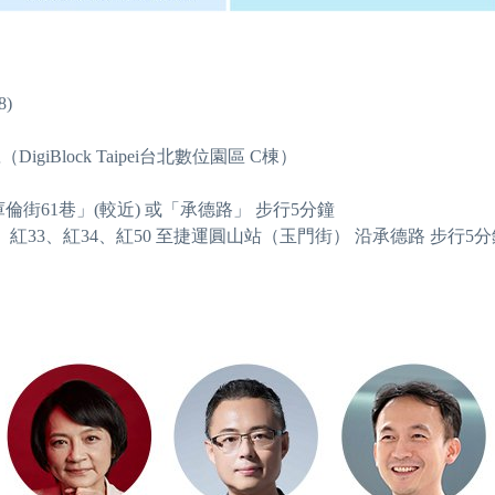
8)
iBlock Taipei台北數位園區 C棟）
庫倫街61巷」(較近) 或「承德路」 步行5分鐘
7、紅2、紅33、紅34、紅50 至捷運圓山站（玉門街） 沿承德路 步行5