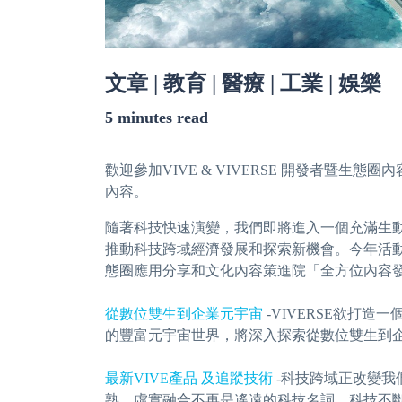
文章 | 教育 | 醫療 | 工業 | 娛樂
5 minutes read
歡迎參加VIVE & VIVERSE 開發者暨生
內容。
隨著科技快速演變，我們即將進入一個充滿生
推動科技跨域經濟發展和探索新機會。今年活
態圈應用分享和文化內容策進院「全方位內容
從數位雙生到企業元宇宙
-VIVERSE欲
的豐富元宇宙世界，將深入探索從數位雙生到
最新VIVE產品
及追蹤技術
-科技跨域正改變我
熟，虛實融合不再是遙遠的科技名詞，科技不斷