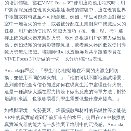
的培訓體驗。當在VIVE Focus 3中使用這款應用程式時，用
戶將深深沉浸在現實火焰蔓延場景的體驗中，這在現實世界
中很難或有時甚至不可能創建。例如，學生可能會面對辦公
室中一堆著火的盒子，或者被分配在工業廚房中撲滅油火的
任務。用戶必須使用PASS滅火技巧（拉、准、壓、掃）選
擇正確的滅火器來應對火勢。軟件會根據用戶的努力做出反
應，例如煙霧的發展影響能見度，或者滅火器的低效使用導
致火勢無法撲滅。培訓師也可以透過屏幕共享跟隨學員在
VIVE Focus 3中所做的一切，以分析和評估表現。
Amanda解釋說：「學生可以輕鬆地在不同的火源之間切
換，並使用不同的滅火劑。」「他們可以不斷地嘗試場景，
直到他們完全有信心知道如何在現實生活中處理任何火勢。
這是一種訓練大腦在壓力情境下做出反應的簡單方法，對於
培訓師來說，也很容易看到學生需要做些什麼來提高。」
如模擬環境、火勢蔓延、煙霧擴散和材料的易燃性等功能使
VR中的真實感達到了前所未有的水平。使用在VR中模擬的
真實滅火器的能力進一步強調了培訓中的沉浸感。Amanda