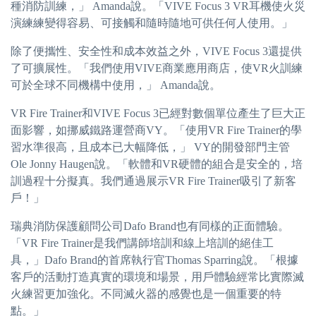
種消防訓練，」 Amanda說。「VIVE Focus 3 VR耳機使火災
演練練變得容易、可接觸和隨時隨地可供任何人使用。」
除了便攜性、安全性和成本效益之外，VIVE Focus 3還提供
了可擴展性。「我們使用VIVE商業應用商店，使VR火訓練
可於全球不同機構中使用，」 Amanda說。
VR Fire Trainer和VIVE Focus 3已經對數個單位產生了巨大正
面影響，如挪威鐵路運營商VY。「使用VR Fire Trainer的學
習水準很高，且成本已大幅降低，」 VY的開發部門主管
Ole Jonny Haugen說。「軟體和VR硬體的組合是安全的，培
訓過程十分擬真。我們通過展示VR Fire Trainer吸引了新客
戶！」
瑞典消防保護顧問公司Dafo Brand也有同樣的正面體驗。
「VR Fire Trainer是我們講師培訓和線上培訓的絕佳工
具，」Dafo Brand的首席執行官Thomas Sparring說。「根據
客戶的活動打造真實的環境和場景，用戶體驗經常比實際滅
火練習更加強化。不同滅火器的感覺也是一個重要的特
點。」