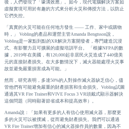
後，人們發現了「壕溝效應」。如今，現代電腦解決方案如
虛擬實境可用於有趣的方式來分析火災和傳授方法，以防止
它們失控。
「真實的火災可能在任何地方發生 —— 工作、家中或購物
時，」 Vobling的產品和運營主管Amanda Bengtsson說，
Vobling是一家點到點的XR解決方案開發者，專門建造沉浸
式、有影響力且可擴展的虛擬培訓平台。 「根據NFPA的數
據，2019年在美國，有120,000起非居民火災造成了440億美
元的直接財產損失。在大多數情況下，滅火器能處理火災事
故並避免嚴重損害成為可能。」
然而，研究表明，多達50%的人對操作滅火器缺乏信心，儘
管他們有可能避免嚴重的財產損害和生命損失。Vobling試圖
通過其VR Fire Trainer和VIVE Focus 3 VR頭戴式顯示器解決
這個問題（同時顯著節省成本和提高效率）。
Amanda說：「如果有更多的人有信心使用滅火器，那麼更
多的火災可以被撲滅，從而避免財產損失。我們可以通過
VR Fire Trainer增加有信心的滅火器操作員的數量，因為不