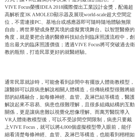
VIVE Focus榮獲IDEA 2018國際傑出工業設計金獎，配備超
高解析度3K AMOLED顯示器及展現world-scale超大空間定
位，不需連接PC、基地台或感應器即可隨時隨地體驗無限
自由，將世界變成身歷其境的虛擬實境舞台。以智慧醫療的
角度，就是要把合適的醫療科技結合到臨床照護流程中，創
造出最大的臨床照護價值；透過VIVE Focus將可突破過去衛
教的瓶頸，打造民眾更好的就醫經驗。
通常民眾就診時，可能會看到診間中有擺放人體衛教模型，
讓醫師可以跟病患解說相關人體構造，但傳統模型很難將細
部的結構融合，如每條神經、血管、及淋巴結等構造，醫護
解說起來不容易、病患也很難理解，且很多組織結構的互動
關係，更是讓病患難以視覺化想像理解。而萬芳醫院導入
VR人體衛教模型後，可以不受診間空間限制，病患只要戴
上VIVE Focus，就可以將4,000個虛擬模型帶入眼前，能仔
細看清楚每條神經、血管、及淋巴等構造，也能看到栩栩如