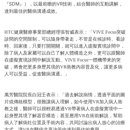
『SDM』），以最前瞻的VR技術，結合醫師的互動講解，
達到最佳的醫病溝通成效。
HTC健康醫療事業部總經理張智威表示：「VIVE Focus突破
診間的空間限制，可以隨身帶著走，不管是在候診時、看診
時、回家後，只要打開開關，就可以進入虛擬實境診間中，
除了病人及家屬可以自己了解人體構造之外，更可以跟醫師
在虛擬實境診間中解說互動。VIVE Focus一體機帶來的突
破，將會把更多身歷其境的VR衛教內容普及化，讓更多病
人可以受益，促進醫病溝通。」
萬芳醫院院長白冠壬表示：「過去解說病情，透過平面的圖
片或傳統模型，很難讓病人理解，如今使用VR加入病人衛
教之後，醫師可以很輕易透過VR帶著病人在虛擬實境中一
起身歷其境了解器官構造；甚至應用VR在術前解說，幫助
病人了解病灶位置及手術內容，共同討論出病人放心的治療
方式，讓VR在醫病共享決策中達到最佳的應用。」