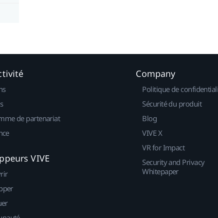
tivité
Company
ns
Politique de confidential
s
Sécurité du produit
mme de partenariat
Blog
nce
VIVE X
VR for Impact
ppeurs VIVE
Security and Privacy
Whitepaper
rir
pper
uer
nauté