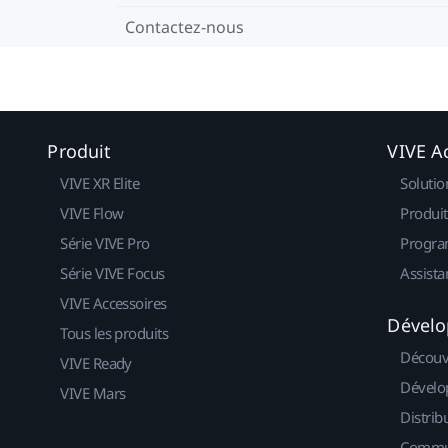
Contactez-nous
Produit
VIVE Ac
VIVE XR Elite
Solutio
VIVE Flow
Produit
Série VIVE Pro
Progra
Série VIVE Focus
Assista
VIVE Accessoires
Dévelo
Tous les produits
Découv
VIVE Ready
Dévelo
VIVE Mars
Distrib
Commu