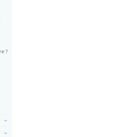
?
re ?