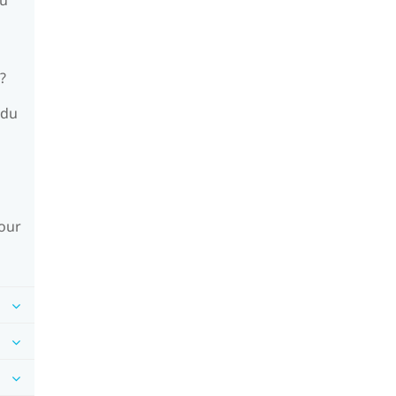
?
 du
jour