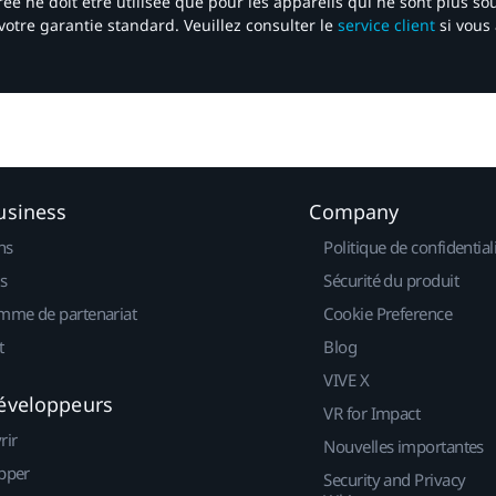
ée ne doit être utilisée que pour les appareils qui ne sont plus s
votre garantie standard. Veuillez consulter le
service client
si vous 
usiness
Company
ns
Politique de confidential
s
Sécurité du produit
mme de partenariat
Cookie Preference
t
Blog
VIVE X
éveloppeurs
VR for Impact
rir
Nouvelles importantes
pper
Security and Privacy