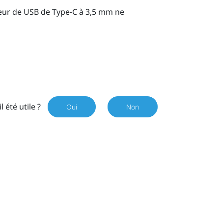
teur de
USB de Type-C
à 3,5 mm ne
il été utile ?
Oui
Non