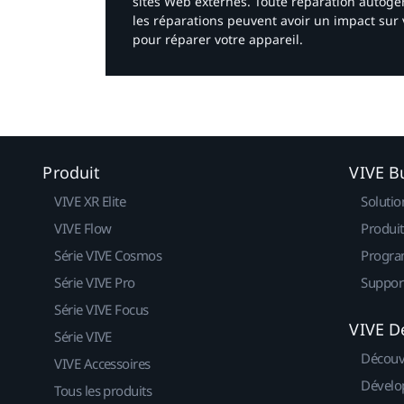
sites Web externes. Toute réparation autogér
les réparations peuvent avoir un impact sur 
pour réparer votre appareil.​
Produit
VIVE B
VIVE XR Elite
Solutio
VIVE Flow
Produit
Série VIVE Cosmos
Progra
Série VIVE Pro
Suppor
Série VIVE Focus
VIVE D
Série VIVE
Découv
VIVE Accessoires
Dévelo
Tous les produits