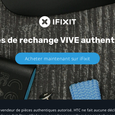
es de rechange
VIVE authent
Acheter maintenant sur iFixit​
 un vendeur de pièces authentiques autorisé. HTC ne fait aucune déc