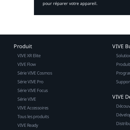
pour réparer votre appareil.​
Produit
VIVE B
VIVE XR Elite
Solutio
VIVE Flow
Produit
Série VIVE Cosmos
Progra
Série VIVE Pro
Suppor
Série VIVE Focus
VIVE D
Série VIVE
Découv
VIVE Accessoires
Dévelo
Tous les produits
Distrib
VIVE Ready