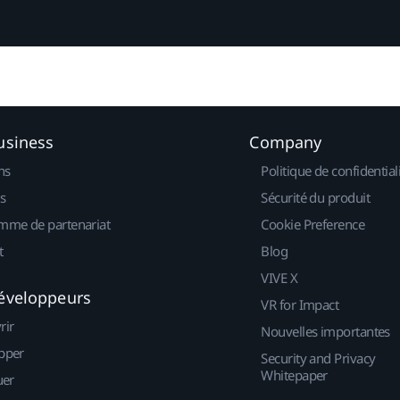
usiness
Company
ns
Politique de confidential
s
Sécurité du produit
mme de partenariat
Cookie Preference
t
Blog
VIVE X
éveloppeurs
VR for Impact
rir
Nouvelles importantes
pper
Security and Privacy
Whitepaper
uer