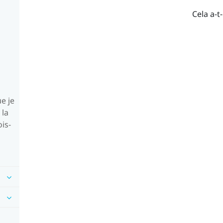
Cela a-t-
e je
 la
is-