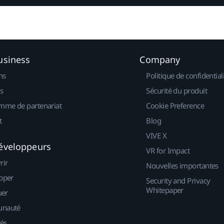
usiness
Company
ns
Politique de confidential
s
Sécurité du produit
mme de partenariat
Cookie Preference
t
Blog
VIVE X
éveloppeurs
VR for Impact
rir
Nouvelles importantes
pper
Security and Privacy
Whitepaper
uer
nauté
tés