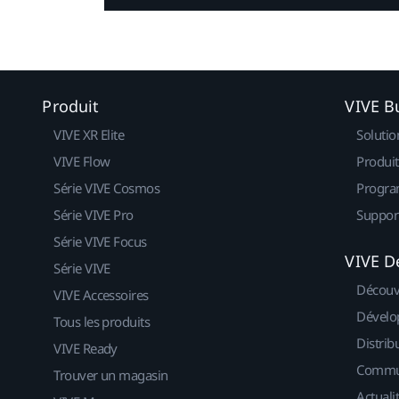
Produit
VIVE B
VIVE XR Elite
Solutio
VIVE Flow
Produit
Série VIVE Cosmos
Progra
Série VIVE Pro
Suppor
Série VIVE Focus
VIVE D
Série VIVE
Découv
VIVE Accessoires
Dévelo
Tous les produits
Distrib
VIVE Ready
Commu
Trouver un magasin
Actuali