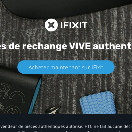
es de rechange
VIVE authent
Acheter maintenant sur iFixit​
 un vendeur de pièces authentiques autorisé. HTC ne fait aucune déc