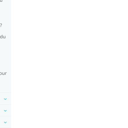
?
 du
jour