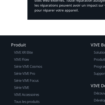
sites Web externes. Toute réparation autogér
les réparations peuvent avoir un impact sur 
pour réparer votre appareil.​
Produit
VIVE B
VIVE XR Elite
Solutio
VIVE Flow
Produit
Série VIVE Cosmos
Progra
Série VIVE Pro
Suppor
Série VIVE Focus
VIVE D
Série VIVE
Découv
VIVE Accessoires
Dévelo
Tous les produits