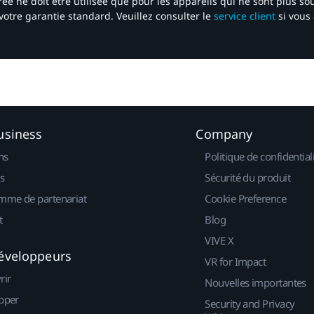
ée ne doit être utilisée que pour les appareils qui ne sont plus s
votre garantie standard. Veuillez consulter le
service client
si vous 
usiness
Company
ns
Politique de confidential
s
Sécurité du produit
mme de partenariat
Cookie Preference
t
Blog
VIVE X
éveloppeurs
VR for Impact
rir
Nouvelles importantes
pper
Security and Privacy