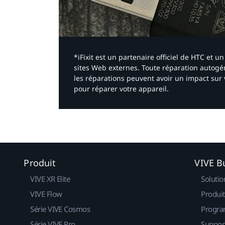
*iFixit est un partenaire officiel de HTC et
sites Web externes. Toute réparation autogér
les réparations peuvent avoir un impact sur 
pour réparer votre appareil.​
Produit
VIVE B
VIVE XR Elite
Solutio
VIVE Flow
Produit
Série VIVE Cosmos
Progra
Série VIVE Pro
Suppor