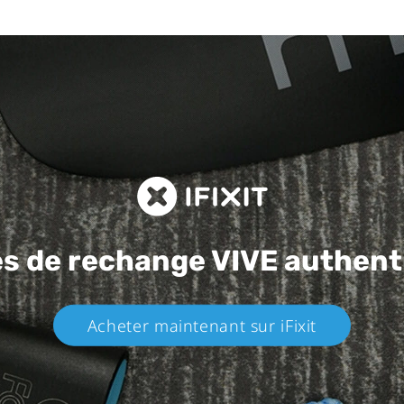
es de rechange
VIVE authent
Acheter maintenant sur iFixit​