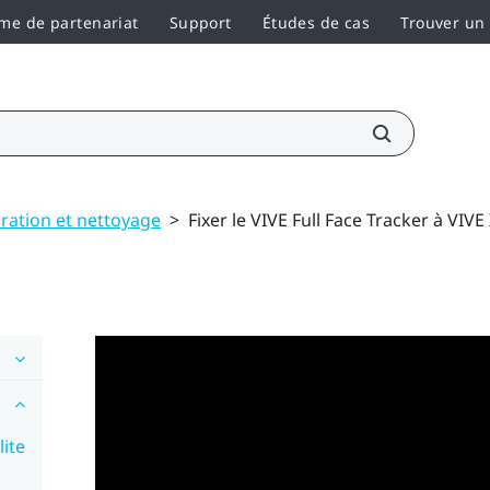
e de partenariat
Support
Études de cas
Trouver un
ration et nettoyage
>
Fixer le VIVE Full Face Tracker à VIVE 
lite