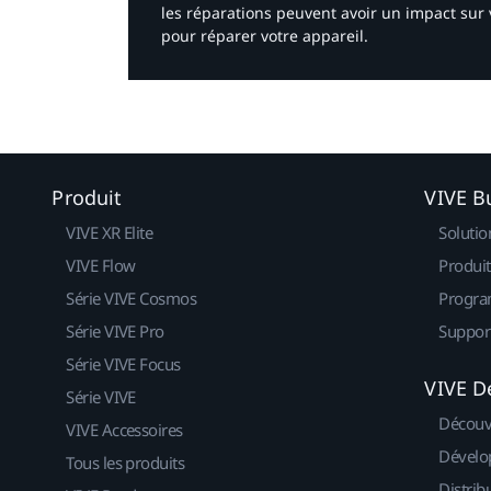
les réparations peuvent avoir un impact sur 
pour réparer votre appareil.​
Produit
VIVE B
VIVE XR Elite
Solutio
VIVE Flow
Produit
Série VIVE Cosmos
Progra
Série VIVE Pro
Suppor
Série VIVE Focus
VIVE D
Série VIVE
Découv
VIVE Accessoires
Dévelo
Tous les produits
Distrib