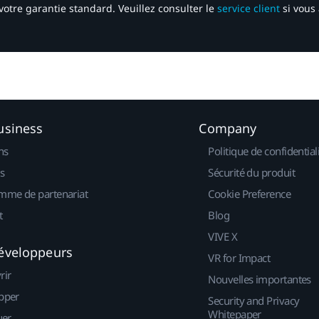
votre garantie standard. Veuillez consulter le
service client
si vous 
usiness
Company
ns
Politique de confidential
s
Sécurité du produit
mme de partenariat
Cookie Preference
t
Blog
VIVE X
éveloppeurs
VR for Impact
rir
Nouvelles importantes
pper
Security and Privacy
Whitepaper
uer