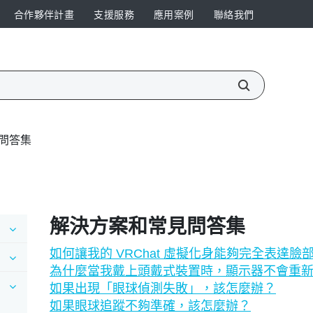
合作夥伴計畫
支援服務
應用案例
聯絡我們
問答集
解決方案和常見問答集
如何讓我的 VRChat 虛擬化身能夠完全表達臉
為什麼當我戴上頭戴式裝置時，顯示器不會重
如果出現「眼球偵測失敗」，該怎麼辦？
如果眼球追蹤不夠準確，該怎麼辦？