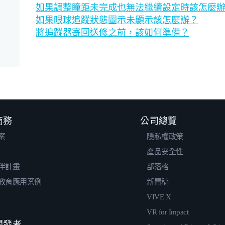
如果調整瞳距未完成也無法繼續設定時該怎麼
如果眼球追蹤狀態圖示未顯示該怎麼辦？
將追蹤器寄回送修之前，該如何準備？
 商務
公司總覽
案
隱私權政策
產品安全性
伴計畫
部落格
教育應用案例
新聞稿
VIVE X
VR for Impact
 開發者