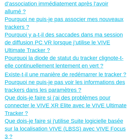
d’association immédiatement après l’avoir
allumé ?
Pourquoi ne puis-je pas associer mes nouveaux
trackers ?
Pourquoi y a-t-il des saccades dans ma session
de diffusion PC VR lorsque j’utilise le VIVE
Ultimate Tracker ?
Pourquoi la diode de statut du tracker clignote-t-
elle continuellement lentement en vert ?
Existe-t-il une manière de redémarrer le tracker ?
Pourquoi ne puis-je pas voir les informations des
trackers dans les paramètres ?
Que dois-je faire si j’ai des problèmes pour
connecter le VIVE XR Elite avec le VIVE Ultimate
Tracker ?
Que dois-je faire si j'utilise Suite logicielle basée
sur la localisation VIVE (LBSS) avec VIVE Focus
3 ?