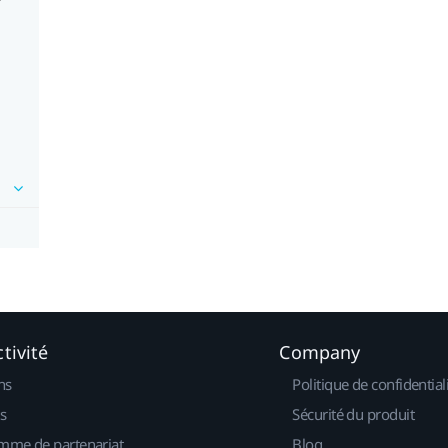
tivité
Company
ns
Politique de confidential
s
Sécurité du produit
mme de partenariat
Blog