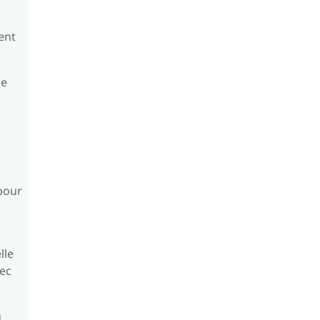
ent
le
 pour
lle
vec
u