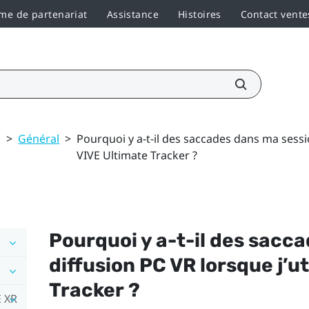
e de partenariat
Assistance
Histoires
Contact vente
>
Général
>
Pourquoi y a-t-il des saccades dans ma sessio
VIVE Ultimate Tracker ?
Pourquoi y a-t-il des sacc
diffusion PC VR lorsque j’ut
Tracker
?
E XR