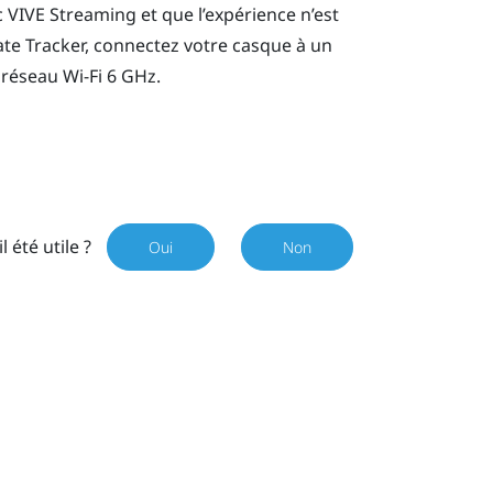
c
VIVE Streaming
et que l’expérience n’est
ate Tracker
, connectez votre casque à un
n réseau
Wi-Fi
6 GHz.
il été utile ?
Oui
Non