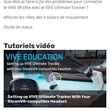
Que dois-je faire si j’ai des problèmes pour connecter
le VIVE XR Elite avec le VIVE Ultimate Tracker ?
Affecter les rôles des trackers de mouvement
Diode de statut
Tutoriels vidéo
Setting up VIVE Ultimate Tracker With Your
Setting up VIVE Ultimate Tracker with VIVE
SteamVR-compatible Headset
Focus 3
Configurer VRChat pour le suivi du corps entier
Configurer le VIVE Ultimate Tracker en VR