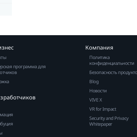
изнес
Компания
кты
Политика
конфиденциальности
рская программа для
отчиков
Безопасность продукт
ржка
Blog
Новости
азработчиков
VIVE X
VR for Impact
мация
Security and Privacy
ибуция
Whitepaper
ы