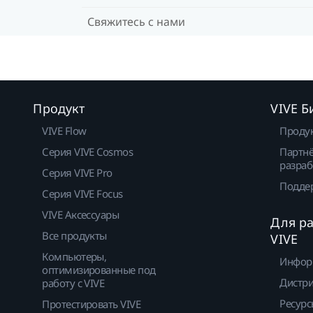
Свяжитесь с нами
Продукт
VIVE Б
VIVE Flow
Проду
Серия VIVE Cosmos
Партнё
разраб
Серия VIVE Pro
Подде
Серия VIVE Focus
VIVE Аксессуары
Для р
Все продукты
VIVE
Компьютеры,
Инфор
оптимизированные под
Дистр
работу с VIVE
Ресурс
Протестировать VIVE