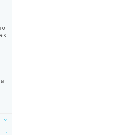
го
е с
о
ты.