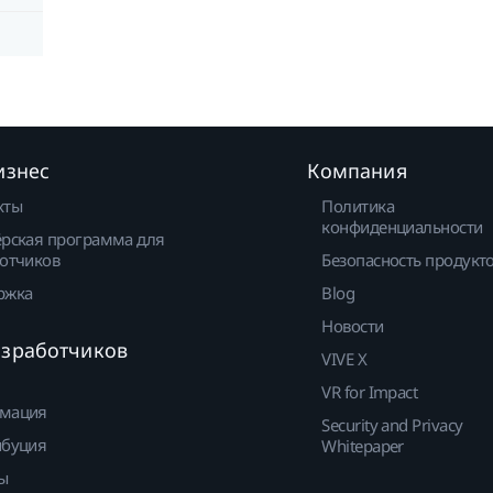
изнес
Компания
кты
Политика
конфиденциальности
рская программа для
отчиков
Безопасность продукт
ржка
Blog
Новости
азработчиков
VIVE X
VR for Impact
мация
Security and Privacy
ибуция
Whitepaper
ы