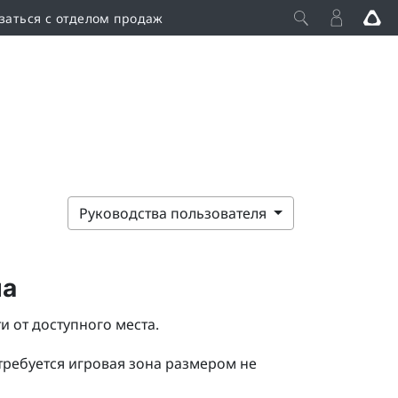
заться с отделом продаж
Руководства пользователя
на
 от доступного места.
требуется игровая зона размером не