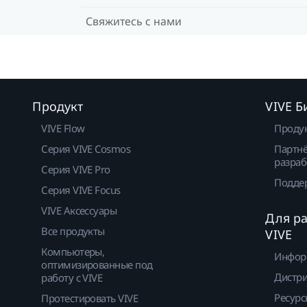
Свяжитесь с нами
Продукт
VIVE Б
VIVE Flow
Проду
Серия VIVE Cosmos
Партнё
разраб
Серия VIVE Pro
Подде
Серия VIVE Focus
VIVE Аксессуары
Для р
Все продукты
VIVE
Компьютеры,
Инфор
оптимизированные под
Дистр
работу с VIVE
Ресурс
Протестировать VIVE