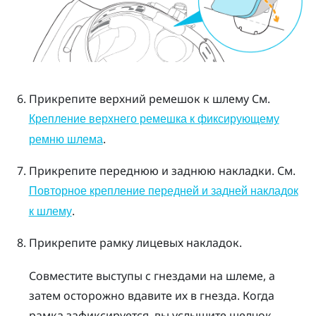
Прикрепите верхний ремешок к шлему
См.
Крепление верхнего ремешка к фиксирующему
.
ремню шлема
Прикрепите переднюю и заднюю накладки.
См.
Повторное крепление передней и задней накладок
.
к шлему
Прикрепите рамку лицевых накладок.
Совместите выступы с гнездами на шлеме, а
затем осторожно вдавите их в гнезда. Когда
рамка зафиксируется, вы услышите щелчок.