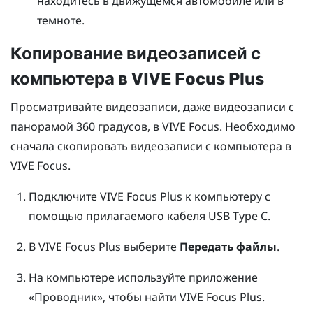
находитесь в движущемся автомобиле или в
темноте.
Копирование видеозаписей с
компьютера в
VIVE Focus
Plus
Просматривайте видеозаписи, даже видеозаписи с
панорамой 360 градусов, в
VIVE Focus
. Необходимо
сначала скопировать видеозаписи с компьютера в
VIVE Focus
.
Подключите
VIVE Focus
Plus
к компьютеру с
помощью прилагаемого кабеля
USB Type C
.
В
VIVE Focus
Plus
выберите
Передать файлы
.
На компьютере используйте приложение
«Проводник», чтобы найти
VIVE Focus
Plus
.