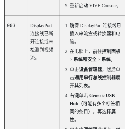
重新启动
VIVE Console
。
003
DisplayPort
确保
DisplayPort
连接线已
连接线已断
插入串流盒或转换器和电
开连接或未
脑。
检测到视频
在电脑上，前往
控制面板
流。
>
系统和安全
>
系统
。
单击
设备管理器
，然后单
击
通用串行总线控制器
展
开其列表。
右键单击
Generic USB
Hub
（可能有多个标签相
同的条目），再选择
属
性
。