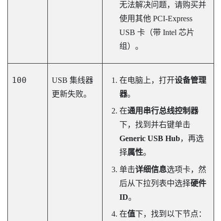
无法解决问题，请购买并
使用其他 PCI-Express
USB 卡（带 Intel 芯片
组）。
100
USB 集线器
在电脑上，打开
设备管理
更新失败。
器
。
在
通用串行总线控制器
下，找到并右键单击
Generic USB Hub
，再选
择
属性
。
单击
详细信息
选项卡，然
后从下拉列表中选择
硬件
ID
。
在
值
下，找到以下节点：