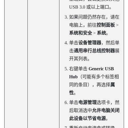
USB 3.0 或以上端口。
如果问题仍然存在，请在
电脑上，前往
控制面板
>
系统和安全
>
系统
。
单击
设备管理器
，然后单
击
通用串行总线控制器
展
开其列表。
右键单击
Generic USB
Hub
（可能有多个标签相
同的条目），再选择
属
性
。
单击
电源管理
选项卡，然
后取消选中
允许电脑关闭
此设备以节省电源
。