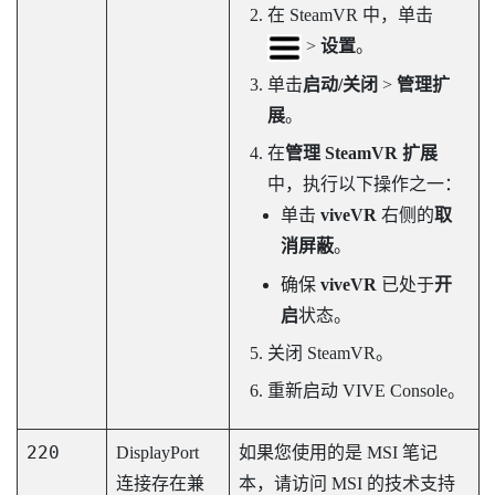
在
SteamVR
中，单击
>
设置
。
单击
启动/关闭
>
管理扩
展
。
在
管理 SteamVR 扩展
中，执行以下操作之一：
单击
viveVR
右侧的
取
消屏蔽
。
确保
viveVR
已处于
开
启
状态。
关闭
SteamVR
。
重新启动
VIVE Console
。
220
DisplayPort
如果您使用的是 MSI 笔记
连接存在兼
本，请访问 MSI 的技术支持