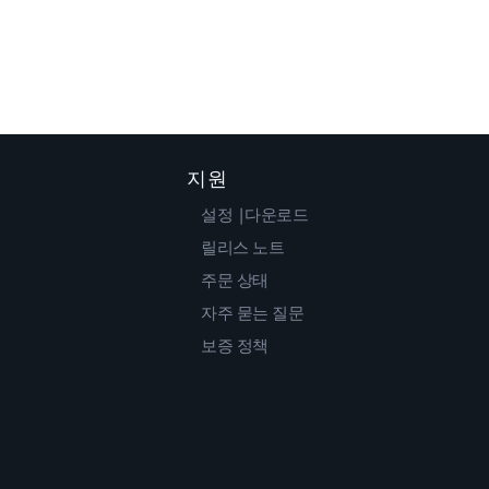
지원
설정 |다운로드
릴리스 노트
주문 상태
자주 묻는 질문
보증 정책