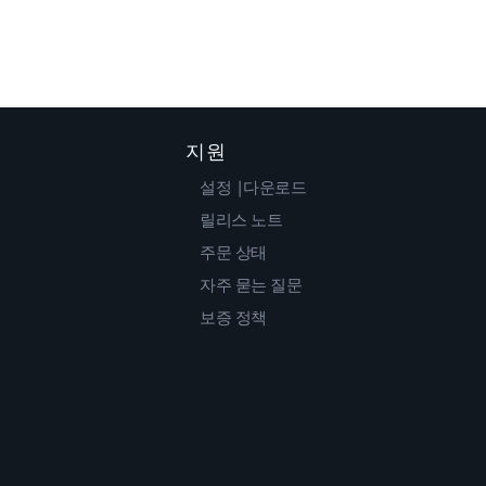
지원
설정 |다운로드
릴리스 노트
주문 상태
자주 묻는 질문
보증 정책