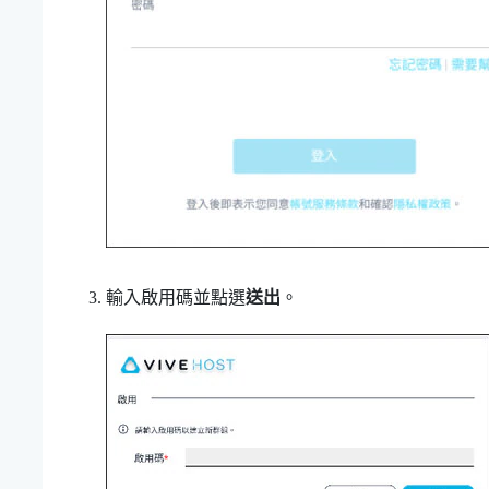
輸入啟用碼並點選
送出
。