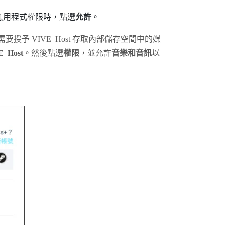
應用程式權限時，點選
允許
。
您需要授予
VIVE Host
存取內部儲存空間中的媒
E Host
。然後點選
權限
，並允許
音樂和音訊
以