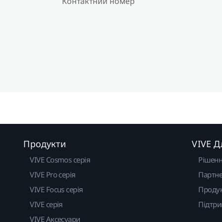
Контактний номер
Продукти
VIVE Д
VIVE Cosmos серія
Рішен
VIVE Pro серія
Партне
VIVE Focus серія
Проду
VIVE серія
Підтр
VIVE Аксесуари