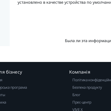
установлено в качестве устройства по умолчан
Была ли эта информац
ля бізнесу
Компанія
ня
Політика конфіденційн
рська програма
Безпека продукту
кты
Блог
имка
Прес-центр
VIVE X