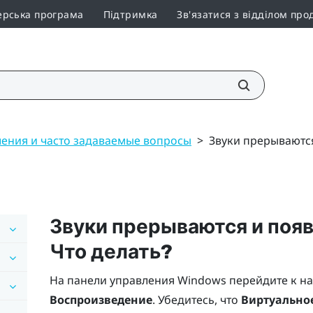
ерська програма
Підтримка
Зв'язатися з відділом про
ения и часто задаваемые вопросы
>
Звуки прерываются
Звуки прерываются и появ
Что делать?
На панели управления
Windows
перейдите к н
Воспроизведение
. Убедитесь, что
Виртуальное