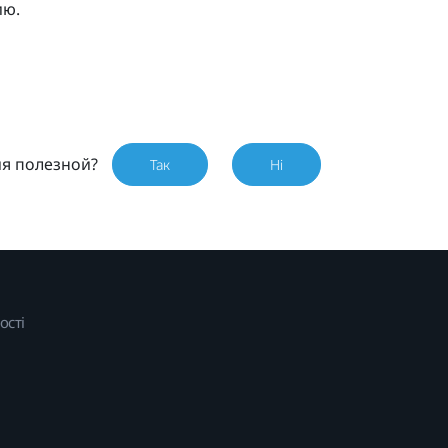
ию.
ия полезной?
Так
Ні
ості