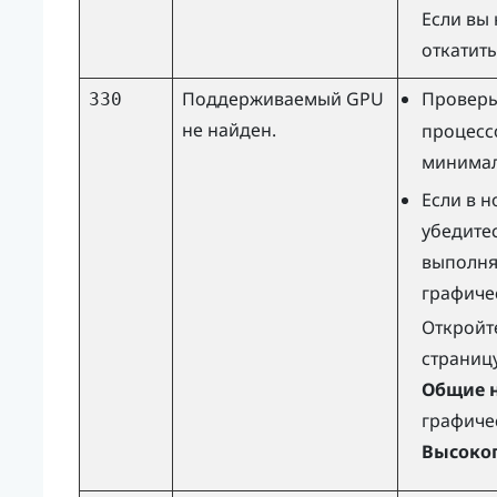
Если вы 
откатить
Поддерживаемый GPU
Провер
330
не найден.
процесс
минимал
Если в 
убедитес
выполня
графиче
Откройт
страниц
Общие 
графиче
Высокоп