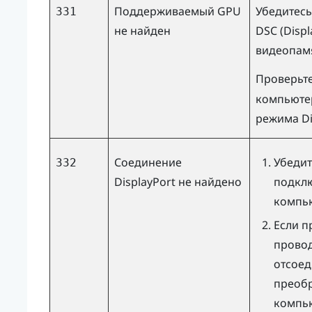
Поддерживаемый GPU
Убедитесь
331
не найден
DSC (Disp
видеопам
Проверьт
компьютер
режима
D
Соединение
Убедит
332
DisplayPort
не найдено
подклю
компь
Если п
провод
отсое
преобр
компью