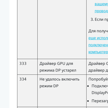
вашему
провод
Если п
Для полу
еще испол
подключени
компьютер
Драйвер GPU для
Драйвер 
333
режима DP устарел
драйвер д
Не удалось включить
Попробуй
334
режим DP
Подключ
DisplayP
Перезаг