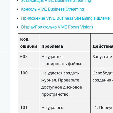
Установщик VIVE Business Streaming
Консоль VIVE Business Streaming
Приложение VIVE Business Streaming в шлеме
DisplayPort (только VIVE Focus Vision)
Код
ошибки
Проблема
Действия
Не удается
Запустите
003
скопировать файлы.
Не удается создать
Освободит
100
журнал. Проверьте
создания 
доступное дисковое
пространство.
Не удалось
Переу
101