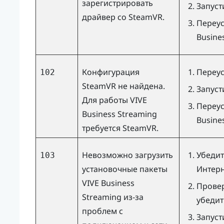
зарегистрировать
Запуст
драйвер со SteamVR.
Переус
Busine
Конфигурация
Переу
102
SteamVR не найдена.
Запуст
Для работы
VIVE
Переус
Business Streaming
Busine
требуется SteamVR.
Невозможно загрузить
Убедит
103
установочные пакеты
Интерн
VIVE Business
Провер
Streaming
из-за
убедит
проблем с
Запуст