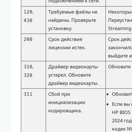
подключением к сети.
,
Требуемые файлы не
Некоторые
120
найдены. Проверьте
Переуста
430
установку.
Streaming
Срок действия
Срок дейс
200
лицензии истек.
закончилс
выйдите и
,
Драйвер видеокарты
Обновите 
310
устарел. Обновите
320
драйвер видеокарты.
Сбой при
Обновит
311
инициализации
Если вы
кодировщика.
HP BIOS 
2024 год
кодек
N