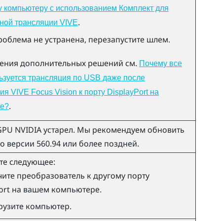
 компьютеру с использованием Комплект для
.
ной трансляции VIVE
роблема не устранена, перезапустите шлем.
чения дополнительных решений см.
Почему все
ьзуется трансляция по USB даже после
я VIVE Focus Vision к порту DisplayPort на
.
е?
GPU
NVIDIA
устарел. Мы рекомендуем обновить
о версии 560.94 или более поздней.
те следующее:
ите преобразователь к другому порту
ort
на вашем компьютере.
рузите компьютер.