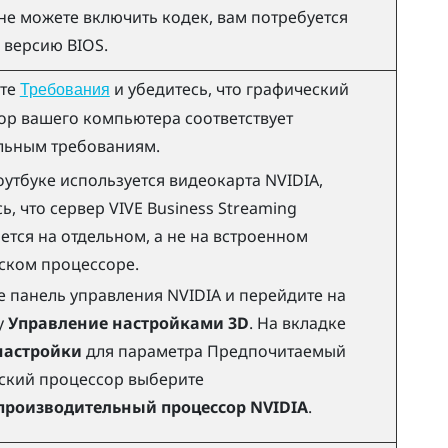
не можете включить кодек, вам потребуется
 версию BIOS.
ьте
и убедитесь, что графический
Требования
ор вашего компьютера соответствует
ьным требованиям.
ноутбуке используется видеокарта
NVIDIA
,
ь, что сервер
VIVE Business Streaming
ется на отдельном, а не на встроенном
ском процессоре.
е панель управления NVIDIA и перейдите на
у
Управление настройками 3D
. На вкладке
настройки
для параметра Предпочитаемый
ский процессор выберите
роизводительный процессор NVIDIA
.