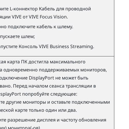
ите L-коннектор
Кабель для проводной
яции VIVE
от
VIVE Focus Vision
.
но подключите кабель к шлему.
пускаете шлем;
пустите
Консоль VIVE Business Streaming
.
ая карта ПК достигла максимального
ва одновременно поддерживаемых мониторов,
подключение
DisplayPort
не может быть
ано. Перед началом сеанса трансляции в
isplayPort
попробуйте следующее:
те другие мониторы и оставьте подключенными
еской карте только один или два.
те разрешение дисплея и частоту обновления
их) монитора(-ов).