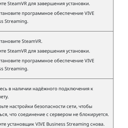
ите
SteamVR
для завершения установки.
тановите программное обеспечение
VIVE
ss Streaming
.
становите
SteamVR
.
ите
SteamVR
для завершения установки.
тановите программное обеспечение
VIVE
ss Streaming
.
есь в наличии надёжного подключения к
ету.
ьте настройки безопасности сети, чтобы
ься, что соединение с сервером не блокируется.
ите установщик
VIVE Business Streaming
снова.