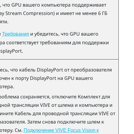
, что GPU вашего компьютера поддерживает
lay Stream Compression) и имеет не менее 6 ГБ
яти.
е
и убедитесь, что GPU вашего
Требования
а соответствует требованиям для поддержки
isplayPort
.
есь, что кабель
DisplayPort
от преобразователя
чен к порту
DisplayPort
на GPU вашего
ютера.
роблема сохраняется, отключите
Комплект для
ной трансляции VIVE
от шлема и компьютера и
дините
Кабель для проводной трансляции VIVE
от
азователя. Затем снова подключите шлем к
теру. См.
Подключение VIVE Focus Vision к