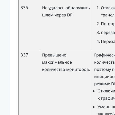
Не удалось обнаружить
Отключ
335
шлем через DP
трансл
Повтор
переза
Переза
Превышено
Графическ
337
максимальное
количест
количество мониторов.
поэтому 
иницииров
режиме
D
Отключи
к графич
Уменьши
вашего(-