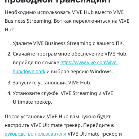
Необходимо использовать
VIVE Hub
вместо
VIVE
Business Streaming
. Вот как переключиться на
VIVE
Hub
:
Удалите
VIVE Business Streaming
с вашего ПК.
Скачайте программное обеспечение
VIVE Hub
,
перейдя по ссылке
https://www.vive.com/vive-
и выбрав версию
Windows
.
hub/download/
Запустите установщик
VIVE Hub
.
Установите службы
VIVE Streaming
и
VIVE
Ultimate трекер
.
После установки
VIVE Hub
вам нужно будет
настроить
VIVE Ultimate трекер
. Перейдите в
VIVE Ultimate трекер
и
руководство пользователя