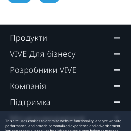
Продукти
VIVE Для бізнесу
Розробники VIVE
Компанія
Підтримка
Місцезнаходження:
This site uses cookies to optimize website functionality, analyze website
performance, and provide personalized experience and advertisement.
You can accept our cookies by clicking on the button below or manage