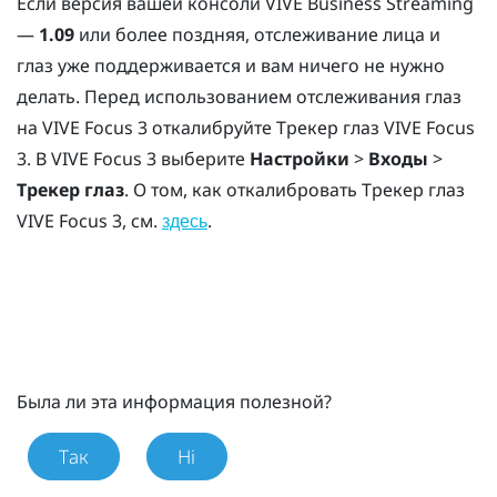
Если версия вашей консоли
VIVE Business Streaming
—
1.09
или более поздняя, отслеживание лица и
глаз уже поддерживается и вам ничего не нужно
делать. Перед использованием отслеживания глаз
на
VIVE Focus 3
откалибруйте
Трекер глаз VIVE Focus
3
. В
VIVE Focus 3
выберите
Настройки
>
Входы
>
Трекер глаз
. О том, как откалибровать
Трекер глаз
VIVE Focus 3
, см.
.
здесь
Была ли эта информация полезной?
Так
Ні