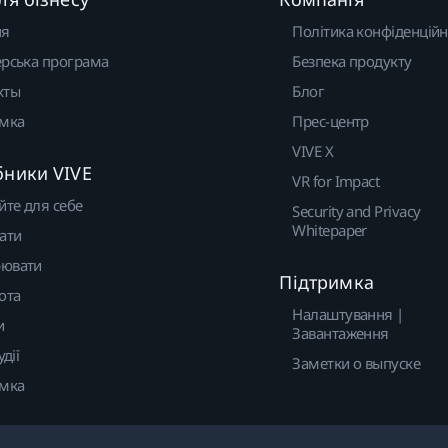
ня
Політика конфіденційн
рська програма
Безпека продукту
кты
Блог
имка
Прес-центр
VIVE X
бники VIVE
VR for Impact
йте для себе
Security and Privacy
Whitepaper
ати
ювати
Підтримка
ота
Налаштування |
и
Завантаження
удії
Заметки о выпуске
имка