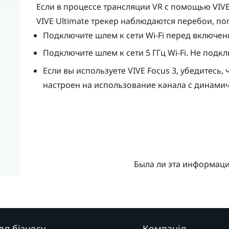
Если в процессе трансляции VR с помощью
VIV
VIVE Ultimate трекер
наблюдаются перебои, по
Подключите шлем к сети
Wi‍-Fi
перед включе
Подключите шлем к сети 5 ГГц
Wi‍-Fi
. Не подкл
Если вы используете
VIVE Focus 3
, убедитесь,
настроен на использование канала с динамич
Была ли эта информац
ля бізнесу
Компанія