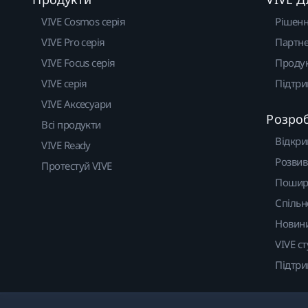
VIVE Cosmos серія
Рішен
VIVE Pro серія
Партне
VIVE Focus серія
Проду
VIVE серія
Підтр
VIVE Аксесуари
Розро
Всі продукти
Відкри
VIVE Ready
Розвив
Протестуй VIVE
Пошир
Спільн
Новин
VIVE ст
Підтр