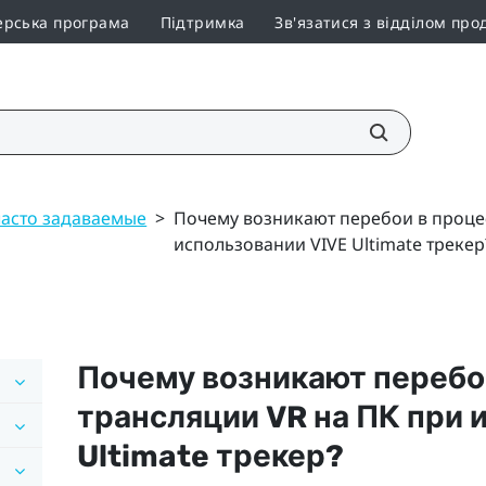
ерська програма
Підтримка
Зв'язатися з відділом про
часто задаваемые
>
Почему возникают перебои в проце
использовании VIVE Ultimate трекер
Почему возникают перебо
трансляции VR на ПК при
Ultimate трекер
?