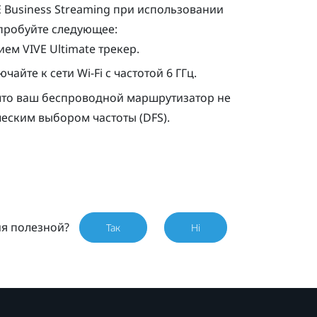
E Business Streaming
при использовании
пробуйте следующее:
нием
VIVE Ultimate трекер
.
ючайте к сети
Wi‍-Fi
с частотой 6 ГГц.
 что ваш беспроводной маршрутизатор не
еским выбором частоты (DFS).
ия полезной?
Так
Ні