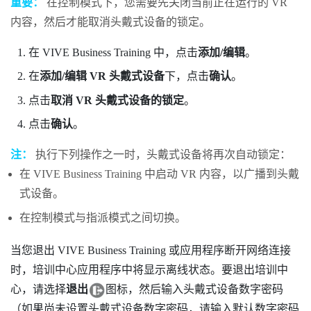
重要：
在控制模式下，您需要先关闭当前正在运行的 VR
内容，然后才能取消头戴式设备的锁定。
在
VIVE Business Training
中，点击
添加/编辑
。
在
添加/编辑 VR 头戴式设备
下，点击
确认
。
点击
取消 VR 头戴式设备的锁定
。
点击
确认
。
注：
执行下列操作之一时，头戴式设备将再次自动锁定：
在
VIVE Business Training
中启动 VR 内容，以广播到头戴
式设备。
在控制模式与指派模式之间切换。
当您退出
VIVE Business Training
或应用程序断开网络连接
离线
时，
培训中心
应用程序中将显示
状态。要退出
培训中
心
，请选择
退出
图标，然后输入头戴式设备数字密码
（如果尚未设置头戴式设备数字密码，请输入默认数字密码