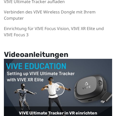
VIVE Ultimate Tracker aufladen
Verbinden des VIVE Wireless Dongle mit Ihrem
Computer
Einrichtung für VIVE Focus Vision, VIVE XR Elite und
VIVE Focus 3
Videoanleitungen
Setting up VIVE Ultimate Tracker With Your
Setting up VIVE Ultimate Tracker with VIVE
SteamVR-compatible Headset
Focus 3
VRChat für die Ganzkörperverfolgung einrichten
VIVE Ultimate Tracker in VR einrichten