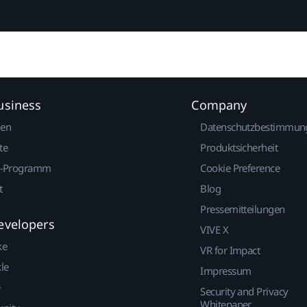
usiness
Company
gen
Datenschutzbestimmun
te
Produktsicherheit
r-Programm
Cookie Preference
t
Blog
Pressemitteilungen
evelopers
VIVE X
ke
VR for Impact
le
Impressum
Security and Privacy
Whitepaper