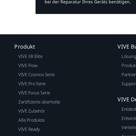
bei der Reparatur Ihres Geräts benötigen.​
Produkt
VIVE B
VIVE XR Elite
Lösun
VIVE Flow
Produk
VIVE Cosmos Serie
Partne
VIVE Pro Serie
Suppor
VIVE Focus Serie
VIVE D
Zertifizierte überholte
Entdec
VIVE Zubehör
Entwick
Alle Produkte
Verteile
VIVE Ready