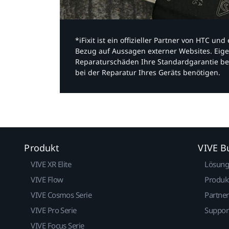
*iFixit ist ein offizieller Partner von HTC u
Bezug auf Aussagen externer Websites. Eige
Reparaturschäden Ihre Standardgarantie be
bei der Reparatur Ihres Geräts benötigen.​
Produkt
VIVE B
VIVE XR Elite
Lösun
VIVE Flow
Produk
VIVE Cosmos Serie
Partne
VIVE Pro Serie
Suppor
VIVE Focus Serie