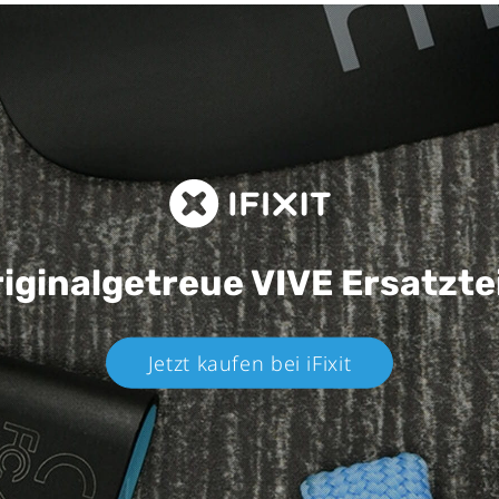
iginalgetreue VIVE
Ersatzte
Jetzt kaufen bei iFixit​