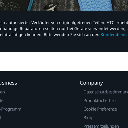
nd ein autorisierter Verkäufer von originalgetreuen Teilen. HTC erhe
nhändige Reparaturen sollten nur bei Geräte verwendet werden, d
einträchtigen können. Bitte wenden Sie sich an den
Kundendienst
usiness
Company
gen
Datenschutzbestimmun
te
Produktsicherheit
r-Programm
Cookie Preference
t
Blog
Pressemitteilungen